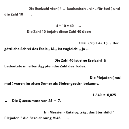
Die Eselzahl vier ( 4 → kaukasisch „ vir „ für Esel ) und
die Zahl 10 →
4 * 10 = 40 →
Die Zahl 10 bejaht diese Zahl 40 über:
10 = I ( 9 ) + A ( 1 ) → Der
göttliche Schrei des Esels „ IA „ ist zugleich: „ Ja „.
Die Zahl 40 ist eine Eselzahl &
bedeutete im alten Ägypten die Zahl des Todes.
Die Plejaden ( mul
mul ) waren im alten Sumer als Siebengestirn bekannt.
1 / 40 = 0,025
→ Die Quersumme von 25 = 7.
Im Messier - Katalog trägt das Sternbild "
Plejaden " die Bezeichnung M 45 →