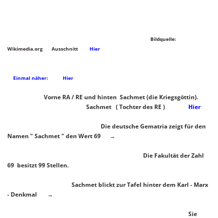
Bildquelle:
Wikimedia.org Ausschnitt
Hier
Einmal näher:
Hier
Vorne RA / RE und hinten Sachmet (die Kriegsgöttin).
Sachmet ( Tochter des RE )
Hier
Die deutsche Gematria zeigt für den
Namen " Sachmet " den Wert 69 →
Die Fakultät der Zahl
69 besitzt 99 Stellen.
Sachmet blickt zur Tafel hinter dem Karl - Marx
- Denkmal →
Sie