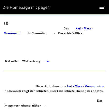
Die Homepage mit page4
11)
Das
Karl - Marx -
Monument
in Chemnitz - Der schiefe Blick
Bildquelle: Wikimedia.org
Hier
Diese Aufnahme des
Karl - Marx - Monumentes
in Chemnitz
zeigt den schiefen Blick
( die schiefe Ebene ) des Kopfes.
Das
Image noch einmal näher →