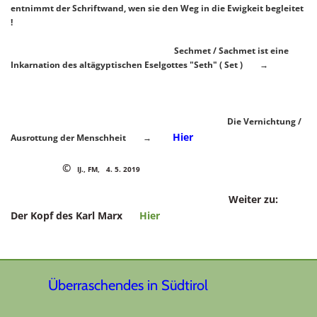
entnimmt der Schriftwand, wen sie den Weg in die Ewigkeit begleitet
!
Sechmet / Sachmet ist eine
Inkarnation des altägyptischen Eselgottes "Seth" ( Set ) →
Die Vernichtung /
Hier
Ausrottung der Menschheit →
©
IJ., FM, 4. 5. 2019
Weiter zu:
Der Kopf des Karl Marx
Hier
Überraschendes in Südtirol